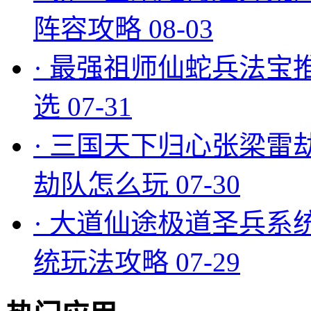
阵容攻略
08-03
·
最强祖师仙蛇兵法宝
选
07-31
·
三国天下归心张梁雷
劫队怎么玩
07-30
·
大道仙途极道圣兵系
统玩法攻略
07-29