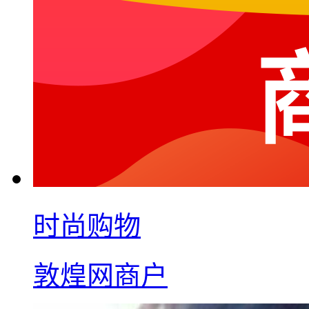
时尚购物
敦煌网商户