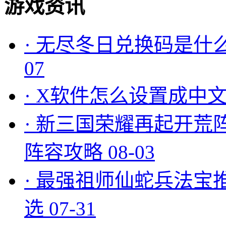
游戏资讯
·
无尽冬日兑换码是什么
07
·
X软件怎么设置成中文
·
新三国荣耀再起开荒
阵容攻略
08-03
·
最强祖师仙蛇兵法宝
选
07-31