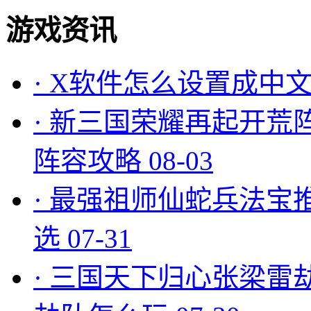
游戏资讯
·
X软件怎么设置成中文
·
新三国荣耀再起开荒
阵容攻略
08-03
·
最强祖师仙蛇兵法宝
选
07-31
·
三国天下归心张梁雷