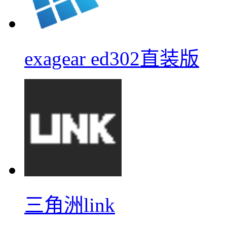
exagear ed302直装版
三角洲link