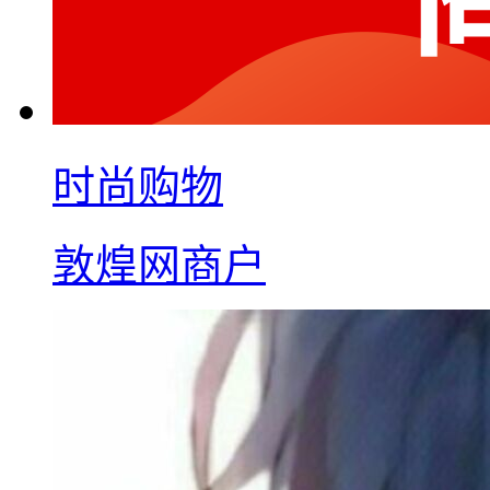
时尚购物
敦煌网商户