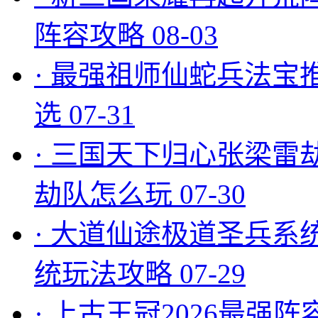
阵容攻略
08-03
·
最强祖师仙蛇兵法宝
选
07-31
·
三国天下归心张梁雷
劫队怎么玩
07-30
·
大道仙途极道圣兵系
统玩法攻略
07-29
·
上古王冠2026最强阵