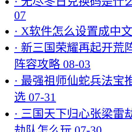
·
无尽冬日兑换码是什么
07
·
X软件怎么设置成中文
·
新三国荣耀再起开荒
阵容攻略
08-03
·
最强祖师仙蛇兵法宝
选
07-31
·
三国天下归心张梁雷
劫队怎么玩
07-30