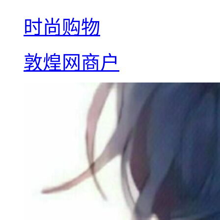
时尚购物
敦煌网商户