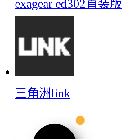
exagear ed302直装版
三角洲link