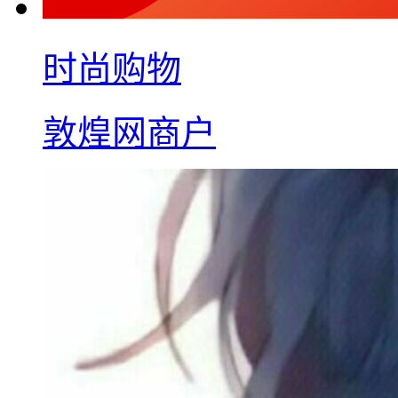
时尚购物
敦煌网商户