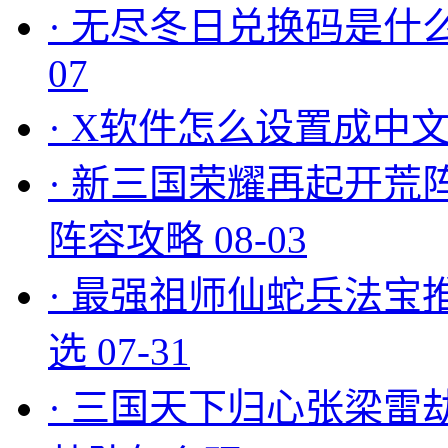
·
无尽冬日兑换码是什么
07
·
X软件怎么设置成中文
·
新三国荣耀再起开荒
阵容攻略
08-03
·
最强祖师仙蛇兵法宝
选
07-31
·
三国天下归心张梁雷