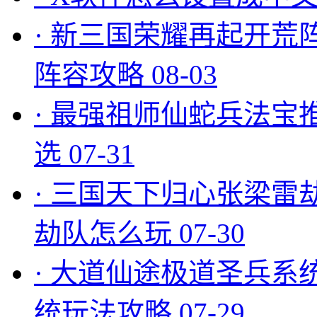
·
新三国荣耀再起开荒
阵容攻略
08-03
·
最强祖师仙蛇兵法宝
选
07-31
·
三国天下归心张梁雷
劫队怎么玩
07-30
·
大道仙途极道圣兵系
统玩法攻略
07-29