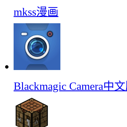
mkss漫画
Blackmagic Camera中