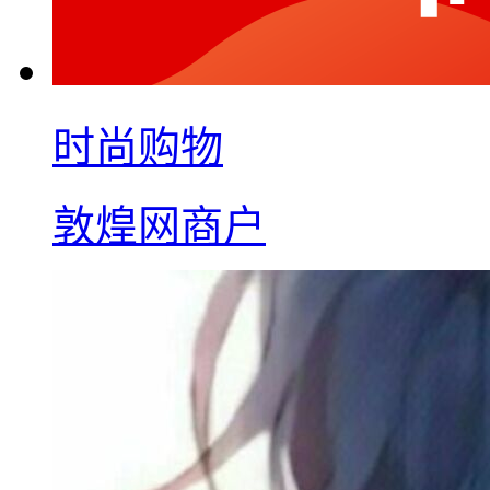
时尚购物
敦煌网商户