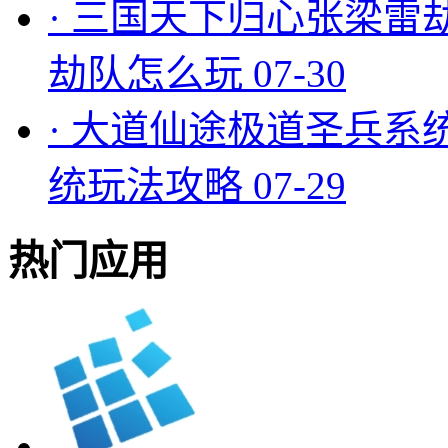
·
三国天下归心张梁雷
劫队怎么玩
07-30
·
大道仙途极道圣兵系
统玩法攻略
07-29
热门应用