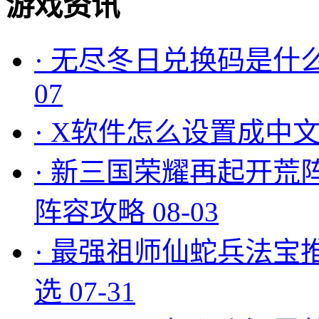
游戏资讯
·
无尽冬日兑换码是什么
07
·
X软件怎么设置成中文
·
新三国荣耀再起开荒
阵容攻略
08-03
·
最强祖师仙蛇兵法宝
选
07-31