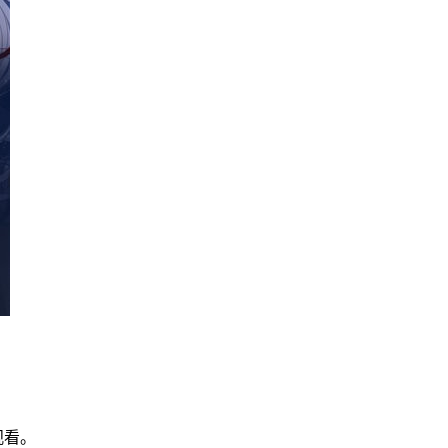
。
观看。