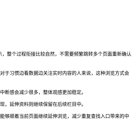
示，整个过程衔接比较自然，不需要频繁跳转多个页面重新确认
对于习惯边看数据边关注实时内容的人来说，这种浏览方式会
中断感会减少很多，整体观感更加稳定。
现，延伸资料则继续保留在后续栏目中。
，能够顺着当前页面继续延伸浏览，减少重复查找入口带来的中