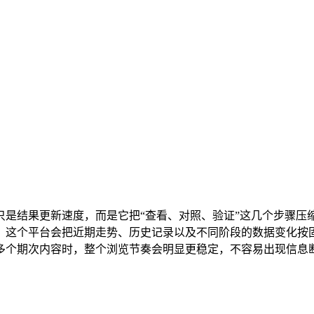
只是结果更新速度，而是它把“查看、对照、验证”这几个步骤压
。这个平台会把近期走势、历史记录以及不同阶段的数据变化按
多个期次内容时，整个浏览节奏会明显更稳定，不容易出现信息