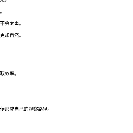
况。
力不会太重。
会更加自然。
获取效率。
方便形成自己的观察路径。