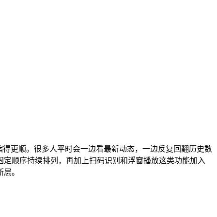
缩得更顺。很多人平时会一边看最新动态，一边反复回翻历史数
固定顺序持续排列，再加上扫码识别和浮窗播放这类功能加入
断层。