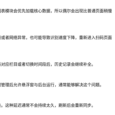
图表模块会优先加载核心数据，所以偶尔会出现比普通页面稍慢
渍或者网络异常，也可能导致识别速度下降，重新进入扫码页面
新对应栏目或者切换时间段后，历史记录会继续补全。
限管理后允许悬浮窗与后台运行，通常能够解决这个问题。
差。这种延迟通常不会持续太久，刷新后会重新同步。