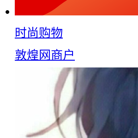
时尚购物
敦煌网商户