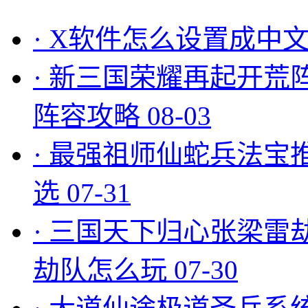
·
X软件怎么设置成中文
·
新三国荣耀再起开荒
阵容攻略
08-03
·
最强祖师仙蛇兵法宝
选
07-31
·
三国天下归心张梁雷
劫队怎么玩
07-30