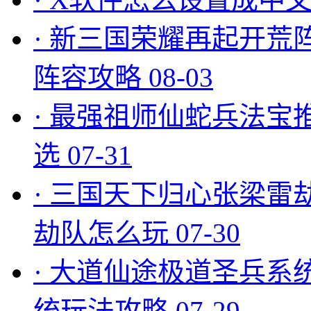
·
新三国荣耀再起开荒
阵容攻略
08-03
·
最强祖师仙蛇兵法宝
选
07-31
·
三国天下归心张梁雷
劫队怎么玩
07-30
·
大道仙途极道圣兵系
统玩法攻略
07-29