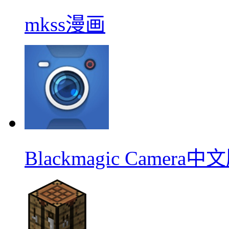
mkss漫画
Blackmagic Camera中