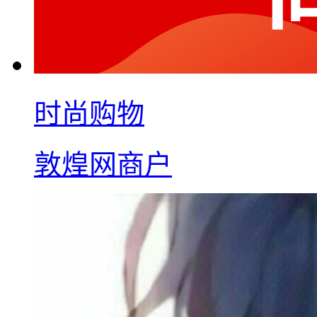
时尚购物
敦煌网商户