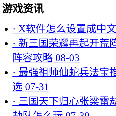
游戏资讯
·
X软件怎么设置成中文
·
新三国荣耀再起开荒
阵容攻略
08-03
·
最强祖师仙蛇兵法宝
选
07-31
·
三国天下归心张梁雷
劫队怎么玩
07-30