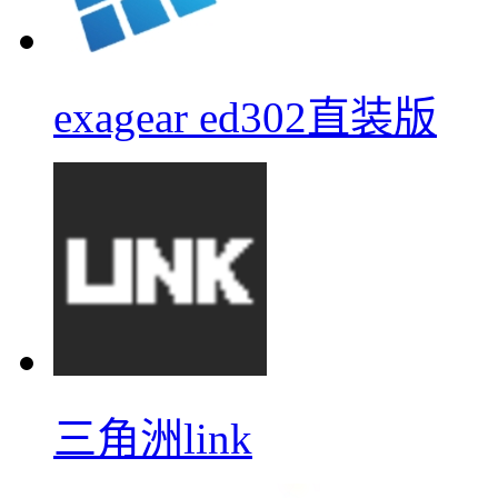
exagear ed302直装版
三角洲link