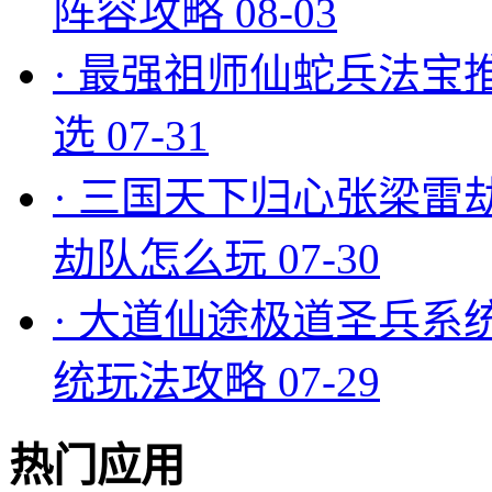
阵容攻略
08-03
·
最强祖师仙蛇兵法宝
选
07-31
·
三国天下归心张梁雷
劫队怎么玩
07-30
·
大道仙途极道圣兵系
统玩法攻略
07-29
热门应用