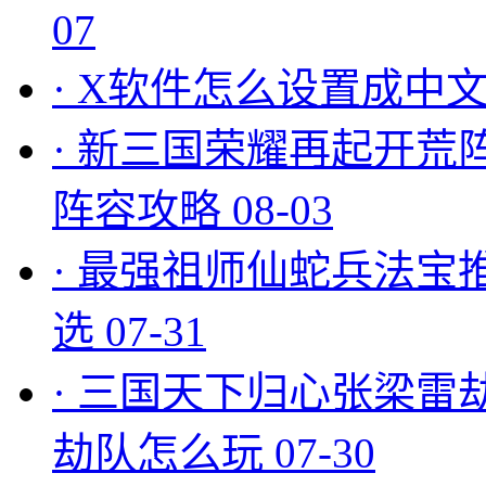
07
·
X软件怎么设置成中文
·
新三国荣耀再起开荒
阵容攻略
08-03
·
最强祖师仙蛇兵法宝
选
07-31
·
三国天下归心张梁雷
劫队怎么玩
07-30