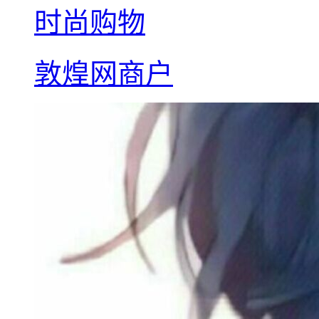
时尚购物
敦煌网商户