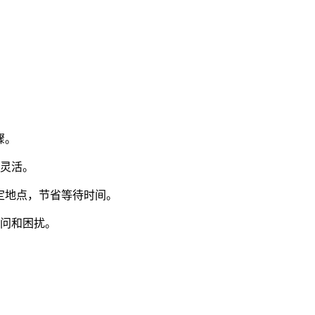
骤。
加灵活。
定地点，节省等待时间。
疑问和困扰。