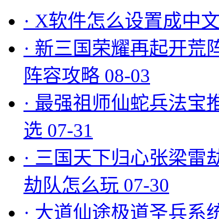
·
X软件怎么设置成中文
·
新三国荣耀再起开荒
阵容攻略
08-03
·
最强祖师仙蛇兵法宝
选
07-31
·
三国天下归心张梁雷
劫队怎么玩
07-30
·
大道仙途极道圣兵系