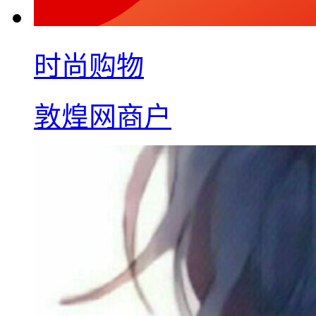
时尚购物
敦煌网商户