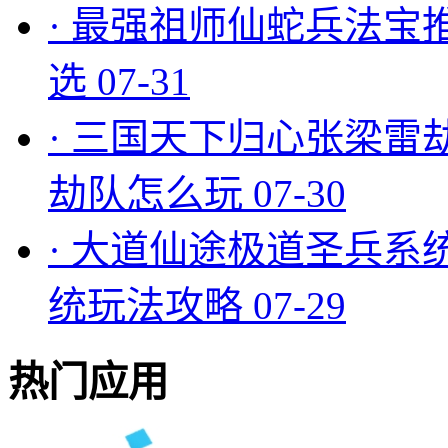
·
最强祖师仙蛇兵法宝
选
07-31
·
三国天下归心张梁雷
劫队怎么玩
07-30
·
大道仙途极道圣兵系
统玩法攻略
07-29
热门应用