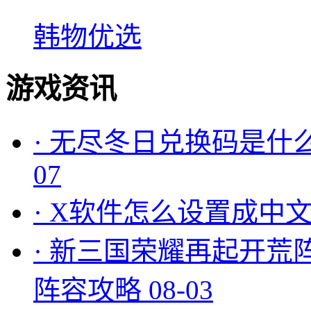
韩物优选
游戏资讯
·
无尽冬日兑换码是什么
07
·
X软件怎么设置成中文
·
新三国荣耀再起开荒
阵容攻略
08-03