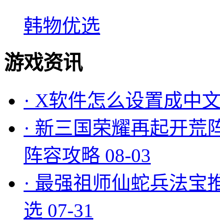
韩物优选
游戏资讯
·
X软件怎么设置成中文
·
新三国荣耀再起开荒
阵容攻略
08-03
·
最强祖师仙蛇兵法宝
选
07-31