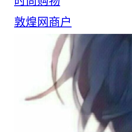
时尚购物
敦煌网商户