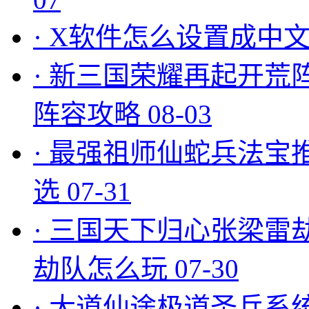
·
X软件怎么设置成中文
·
新三国荣耀再起开荒
阵容攻略
08-03
·
最强祖师仙蛇兵法宝
选
07-31
·
三国天下归心张梁雷
劫队怎么玩
07-30
·
大道仙途极道圣兵系