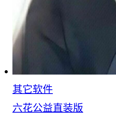
其它软件
六花公益直装版