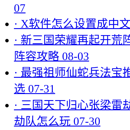
07
·
X软件怎么设置成中文
·
新三国荣耀再起开荒
阵容攻略
08-03
·
最强祖师仙蛇兵法宝
选
07-31
·
三国天下归心张梁雷
劫队怎么玩
07-30