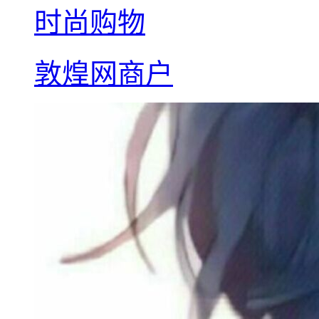
时尚购物
敦煌网商户