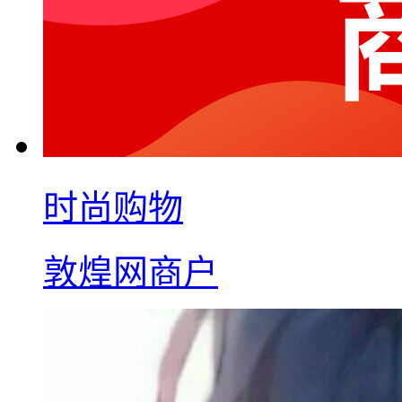
时尚购物
敦煌网商户