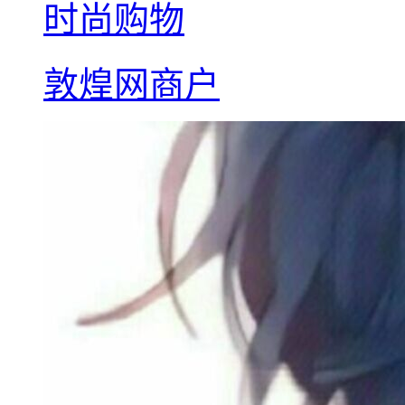
时尚购物
敦煌网商户