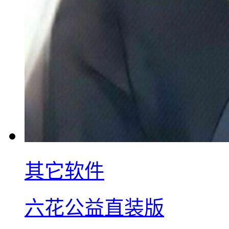
其它软件
六花公益直装版