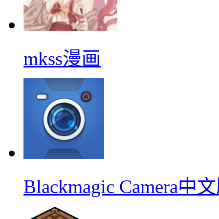
mkss漫画
Blackmagic Camera中