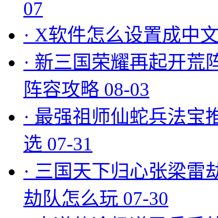
07
·
X软件怎么设置成中文
·
新三国荣耀再起开荒
阵容攻略
08-03
·
最强祖师仙蛇兵法宝
选
07-31
·
三国天下归心张梁雷
劫队怎么玩
07-30