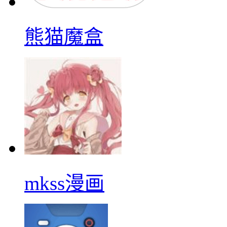
熊猫魔盒
mkss漫画