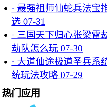
·
最强祖师仙蛇兵法宝
选
07-31
·
三国天下归心张梁雷
劫队怎么玩
07-30
·
大道仙途极道圣兵系
统玩法攻略
07-29
热门应用