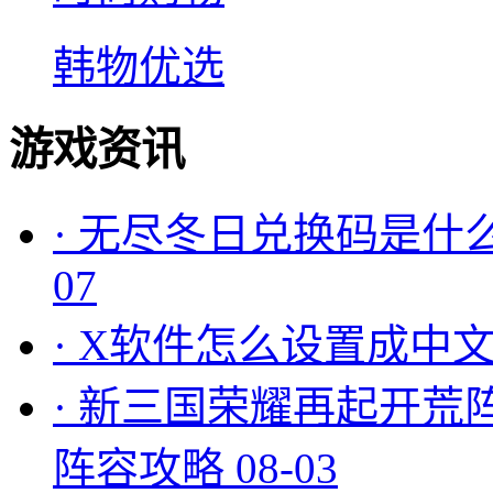
韩物优选
游戏资讯
·
无尽冬日兑换码是什么
07
·
X软件怎么设置成中文
·
新三国荣耀再起开荒
阵容攻略
08-03