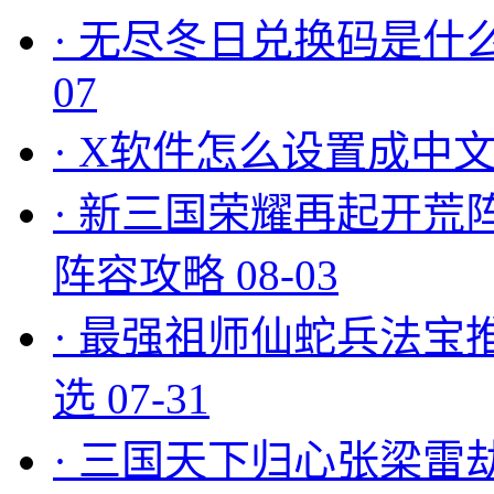
·
无尽冬日兑换码是什么
07
·
X软件怎么设置成中文
·
新三国荣耀再起开荒
阵容攻略
08-03
·
最强祖师仙蛇兵法宝
选
07-31
·
三国天下归心张梁雷