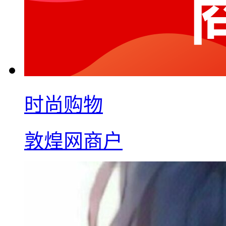
时尚购物
敦煌网商户