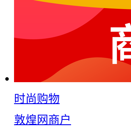
时尚购物
敦煌网商户