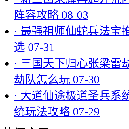
阵容攻略
08-03
·
最强祖师仙蛇兵法宝
选
07-31
·
三国天下归心张梁雷
劫队怎么玩
07-30
·
大道仙途极道圣兵系
统玩法攻略
07-29