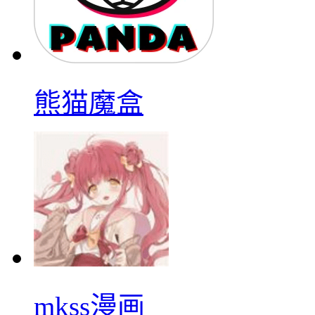
熊猫魔盒
mkss漫画