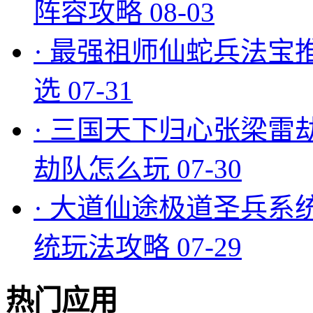
阵容攻略
08-03
·
最强祖师仙蛇兵法宝
选
07-31
·
三国天下归心张梁雷
劫队怎么玩
07-30
·
大道仙途极道圣兵系
统玩法攻略
07-29
热门应用