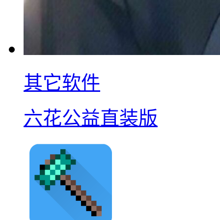
其它软件
六花公益直装版