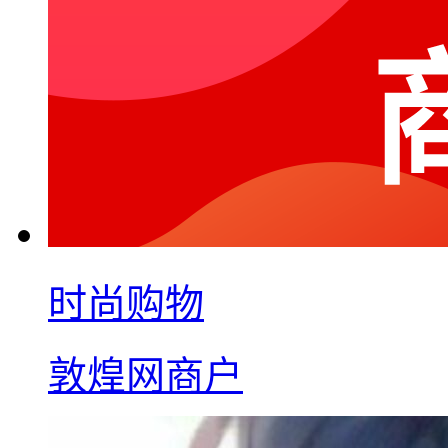
时尚购物
敦煌网商户