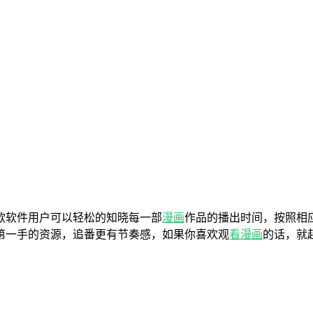
款软件用户可以轻松的知晓每一部
漫画
作品的播出时间，按照相
第一手的资源，追番更有节奏感，如果你喜欢观
看漫画
的话，就