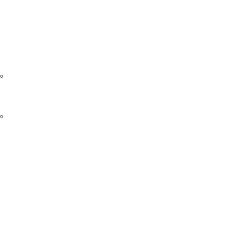
品。
型。