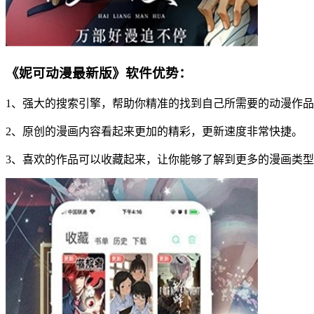
《妮可动漫最新版》软件优势：
1、强大的搜索引擎，帮助你精准的找到自己所需要的动漫作
2、原创的漫画内容看起来更加的精彩，更新速度非常快捷。
3、喜欢的作品可以收藏起来，让你能够了解到更多的漫画类