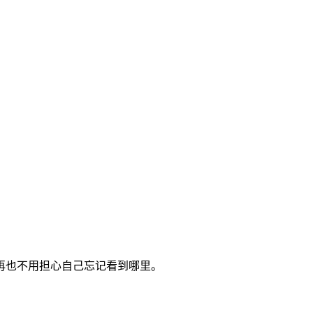
再也不用担心自己忘记看到哪里。