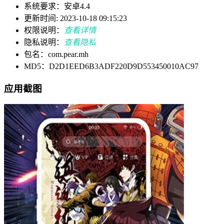
系统要求：安卓4.4
更新时间: 2023-10-18 09:15:23
权限说明：
查看详情
隐私说明：
查看隐私
包名：com.pear.mh
MD5：D2D1EED6B3ADF220D9D553450010AC97
应用截图