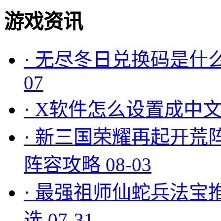
游戏资讯
·
无尽冬日兑换码是什么
07
·
X软件怎么设置成中文
·
新三国荣耀再起开荒
阵容攻略
08-03
·
最强祖师仙蛇兵法宝
选
07-31