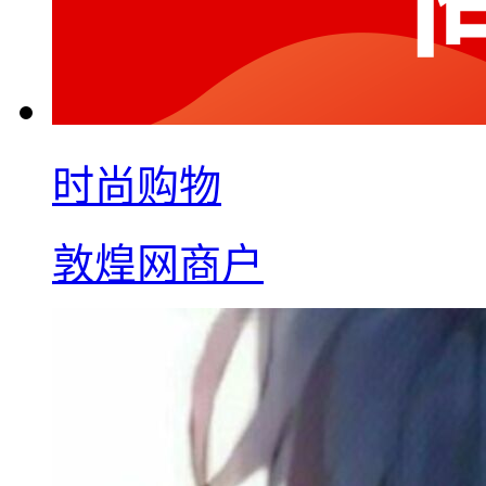
时尚购物
敦煌网商户