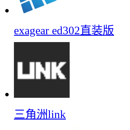
exagear ed302直装版
三角洲link