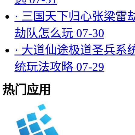
·
三国天下归心张梁雷
劫队怎么玩
07-30
·
大道仙途极道圣兵系
统玩法攻略
07-29
热门应用