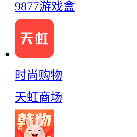
9877游戏盒
时尚购物
天虹商场