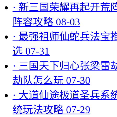
·
新三国荣耀再起开荒
阵容攻略
08-03
·
最强祖师仙蛇兵法宝
选
07-31
·
三国天下归心张梁雷
劫队怎么玩
07-30
·
大道仙途极道圣兵系
统玩法攻略
07-29