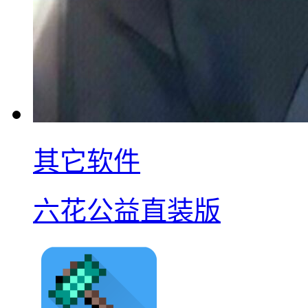
其它软件
六花公益直装版