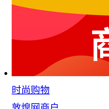
时尚购物
敦煌网商户