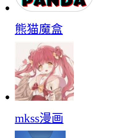
熊猫魔盒
mkss漫画