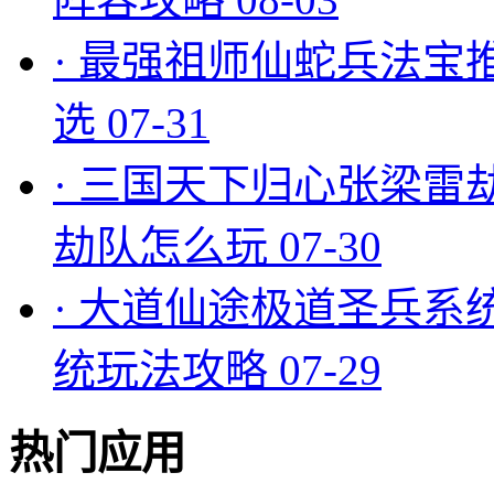
·
最强祖师仙蛇兵法宝
选
07-31
·
三国天下归心张梁雷
劫队怎么玩
07-30
·
大道仙途极道圣兵系
统玩法攻略
07-29
热门应用