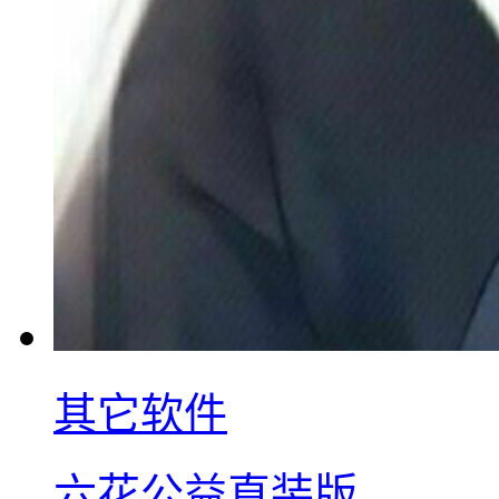
其它软件
六花公益直装版