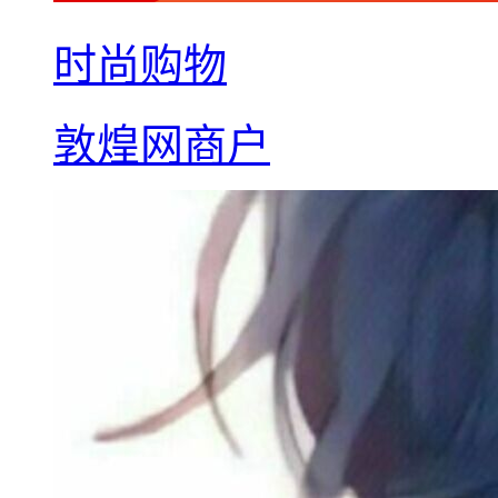
时尚购物
敦煌网商户