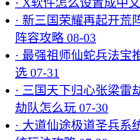
·
X软件怎么设置成中文
·
新三国荣耀再起开荒
阵容攻略
08-03
·
最强祖师仙蛇兵法宝
选
07-31
·
三国天下归心张梁雷
劫队怎么玩
07-30
·
大道仙途极道圣兵系