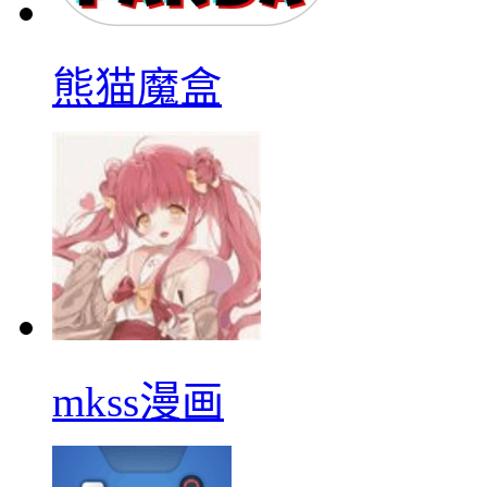
熊猫魔盒
mkss漫画