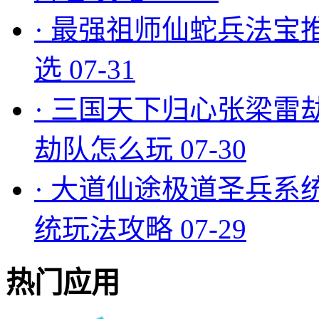
·
最强祖师仙蛇兵法宝
选
07-31
·
三国天下归心张梁雷
劫队怎么玩
07-30
·
大道仙途极道圣兵系
统玩法攻略
07-29
热门应用