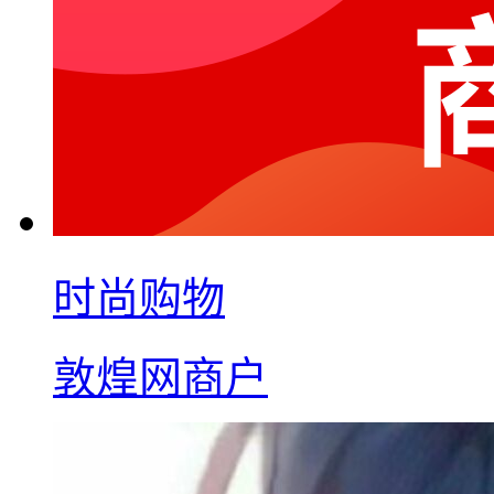
时尚购物
敦煌网商户