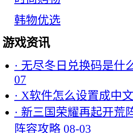
韩物优选
游戏资讯
·
无尽冬日兑换码是什么
07
·
X软件怎么设置成中文
·
新三国荣耀再起开荒
阵容攻略
08-03