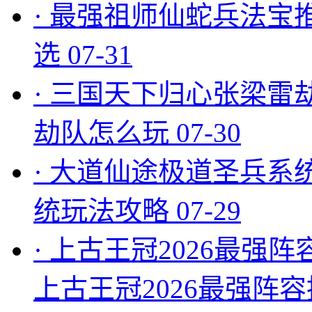
·
最强祖师仙蛇兵法宝
选
07-31
·
三国天下归心张梁雷
劫队怎么玩
07-30
·
大道仙途极道圣兵系
统玩法攻略
07-29
·
上古王冠2026最强阵
上古王冠2026最强阵