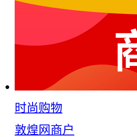
时尚购物
敦煌网商户