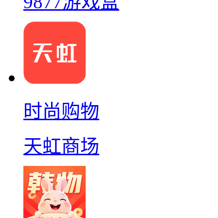
9877游戏盒
时尚购物
天虹商场