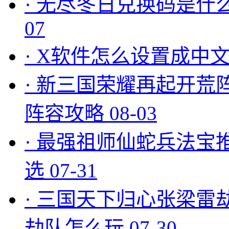
·
无尽冬日兑换码是什么
07
·
X软件怎么设置成中文
·
新三国荣耀再起开荒
阵容攻略
08-03
·
最强祖师仙蛇兵法宝
选
07-31
·
三国天下归心张梁雷
劫队怎么玩
07-30