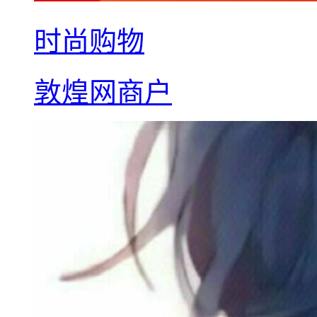
时尚购物
敦煌网商户