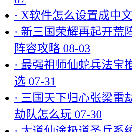
·
X软件怎么设置成中文
·
新三国荣耀再起开荒
阵容攻略
08-03
·
最强祖师仙蛇兵法宝
选
07-31
·
三国天下归心张梁雷
劫队怎么玩
07-30
·
大道仙途极道圣兵系