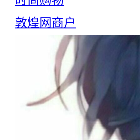
时尚购物
敦煌网商户