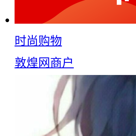
时尚购物
敦煌网商户