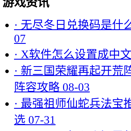
游戏资讯
·
无尽冬日兑换码是什么
07
·
X软件怎么设置成中文
·
新三国荣耀再起开荒
阵容攻略
08-03
·
最强祖师仙蛇兵法宝
选
07-31