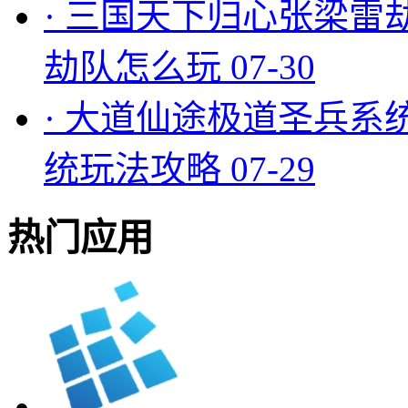
·
三国天下归心张梁雷
劫队怎么玩
07-30
·
大道仙途极道圣兵系
统玩法攻略
07-29
热门应用