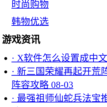
时尚购物
韩物优选
游戏资讯
·
X软件怎么设置成中文
·
新三国荣耀再起开荒
阵容攻略
08-03
·
最强祖师仙蛇兵法宝