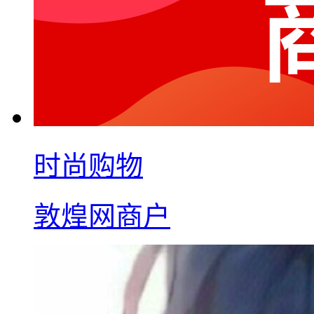
时尚购物
敦煌网商户