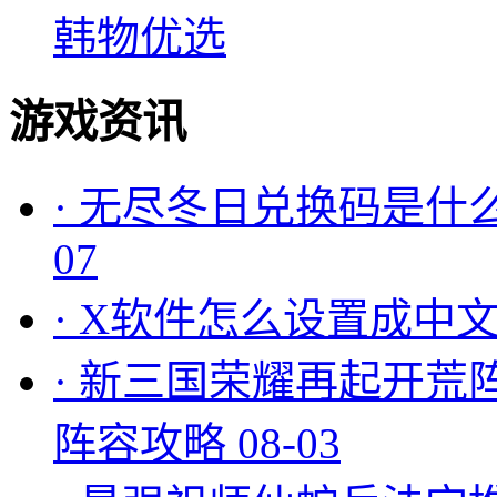
韩物优选
游戏资讯
·
无尽冬日兑换码是什么
07
·
X软件怎么设置成中文
·
新三国荣耀再起开荒
阵容攻略
08-03