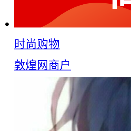
时尚购物
敦煌网商户