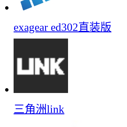
exagear ed302直装版
三角洲link