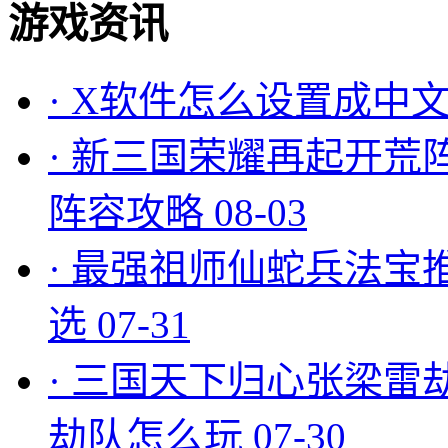
游戏资讯
·
X软件怎么设置成中文
·
新三国荣耀再起开荒
阵容攻略
08-03
·
最强祖师仙蛇兵法宝
选
07-31
·
三国天下归心张梁雷
劫队怎么玩
07-30