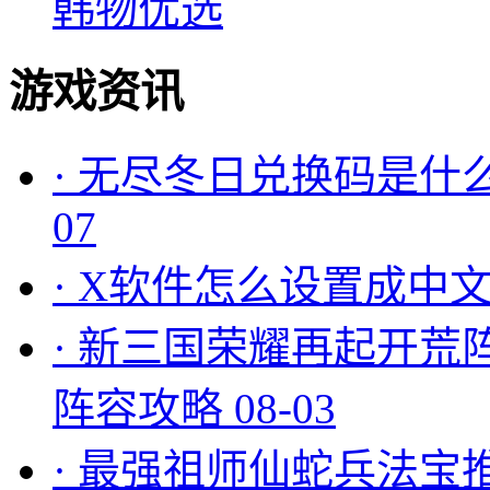
韩物优选
游戏资讯
·
无尽冬日兑换码是什么
07
·
X软件怎么设置成中文
·
新三国荣耀再起开荒
阵容攻略
08-03
·
最强祖师仙蛇兵法宝