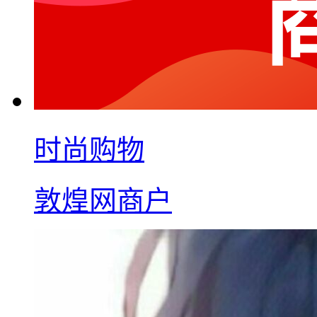
时尚购物
敦煌网商户