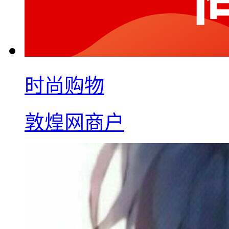
时尚购物
敦煌网商户