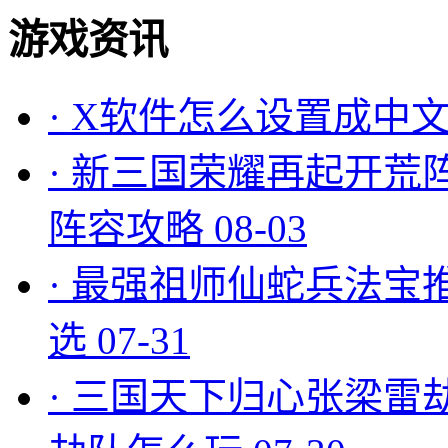
游戏资讯
·
X软件怎么设置成中文
·
新三国荣耀再起开荒
阵容攻略
08-03
·
最强祖师仙蛇兵法宝
选
07-31
·
三国天下归心张梁雷