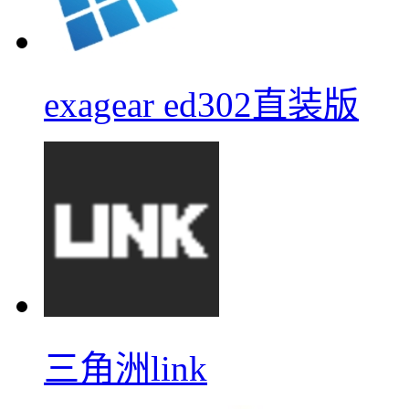
exagear ed302直装版
三角洲link