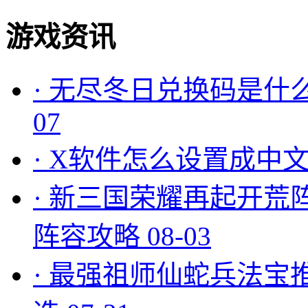
游戏资讯
·
无尽冬日兑换码是什么
07
·
X软件怎么设置成中文
·
新三国荣耀再起开荒
阵容攻略
08-03
·
最强祖师仙蛇兵法宝