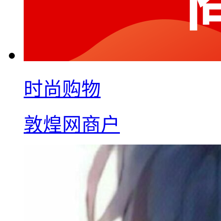
时尚购物
敦煌网商户