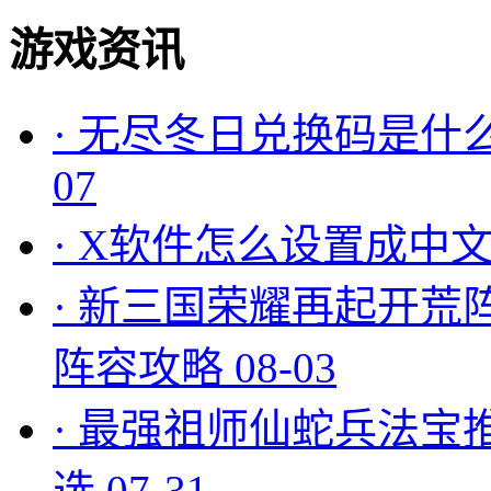
游戏资讯
·
无尽冬日兑换码是什么
07
·
X软件怎么设置成中文
·
新三国荣耀再起开荒
阵容攻略
08-03
·
最强祖师仙蛇兵法宝
选
07-31