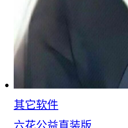
其它软件
六花公益直装版