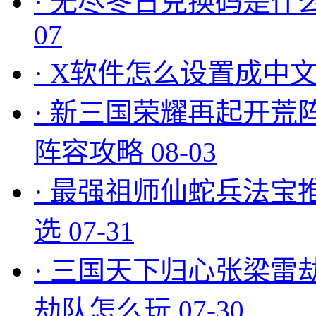
·
无尽冬日兑换码是什么
07
·
X软件怎么设置成中文
·
新三国荣耀再起开荒
阵容攻略
08-03
·
最强祖师仙蛇兵法宝
选
07-31
·
三国天下归心张梁雷
劫队怎么玩
07-30