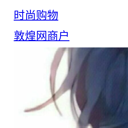
时尚购物
敦煌网商户