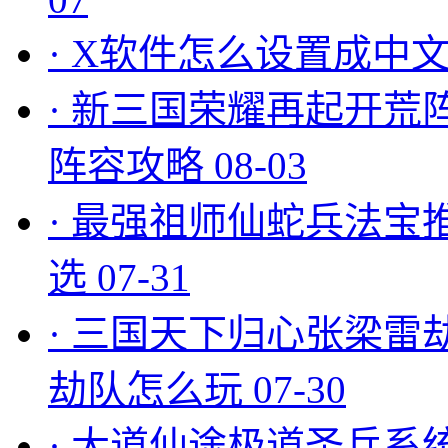
·
X软件怎么设置成中文
·
新三国荣耀再起开荒
阵容攻略
08-03
·
最强祖师仙蛇兵法宝
选
07-31
·
三国天下归心张梁雷
劫队怎么玩
07-30
·
大道仙途极道圣兵系