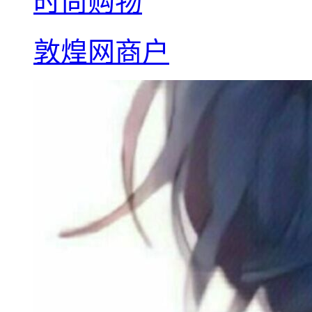
时尚购物
敦煌网商户