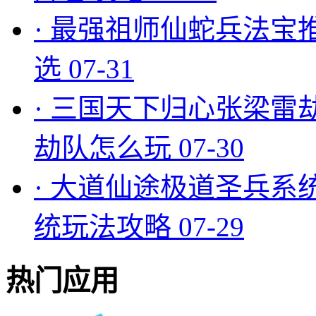
·
最强祖师仙蛇兵法宝
选
07-31
·
三国天下归心张梁雷
劫队怎么玩
07-30
·
大道仙途极道圣兵系
统玩法攻略
07-29
热门应用