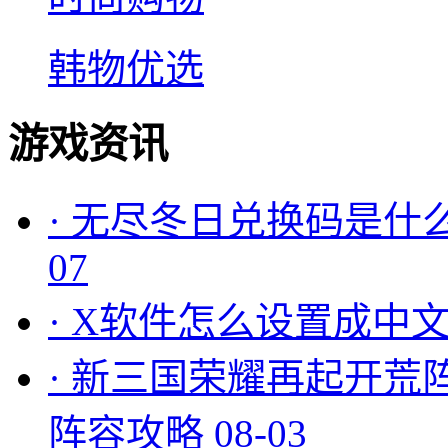
韩物优选
游戏资讯
·
无尽冬日兑换码是什么
07
·
X软件怎么设置成中文
·
新三国荣耀再起开荒
阵容攻略
08-03