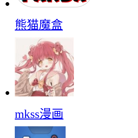
熊猫魔盒
mkss漫画