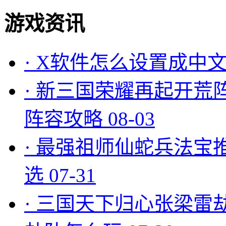
游戏资讯
·
X软件怎么设置成中文
·
新三国荣耀再起开荒
阵容攻略
08-03
·
最强祖师仙蛇兵法宝
选
07-31
·
三国天下归心张梁雷