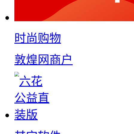
时尚购物
敦煌网商户