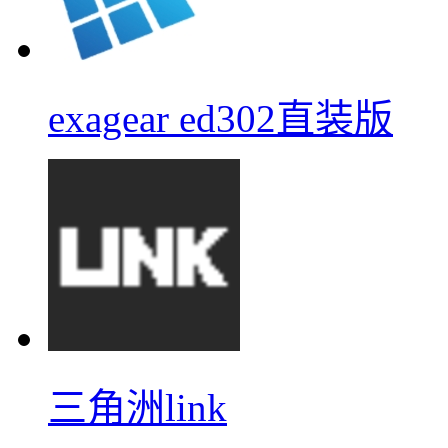
exagear ed302直装版
三角洲link